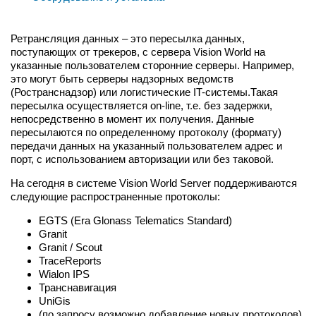
Ретрансляция данных – это пересылка данных,
поступающих от трекеров, с сервера Vision World на
указанные пользователем сторонние серверы. Например,
это могут быть серверы надзорных ведомств
(Ространснадзор) или логистические IT-системы.Такая
пересылка осуществляется on-line, т.е. без задержки,
непосредственно в момент их получения. Данные
пересылаются по определенному протоколу (формату)
передачи данных на указанный пользователем адрес и
порт, с использованием авторизации или без таковой.
На сегодня в системе Vision World Server поддерживаются
следующие распространенные протоколы:
EGTS (Era Glonass Telematics Standard)
Granit
Granit / Scout
TraceReports
Wialon IPS
Транснавигация
UniGis
(по запросу возможно добавление новых протоколов)