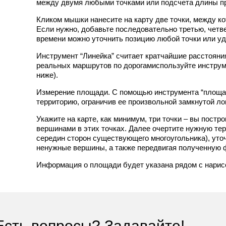
между двумя любыми точками или подсчета длины п
Кликом мышки нанесите на карту две точки, между к
Если нужно, добавьте последовательно третью, четве
времени можно уточнить позицию любой точки или уд
Инструмент “Линейка” считает кратчайшие расстояни
реальных маршрутов по дорогамиспользуйте инструм
ниже).
Измерение площади. С помощью инструмента “площа
территорию, ограничив ее произвольной замкнутой ло
Укажите на карте, как минимум, три точки – вы постр
вершинами в этих точках. Далее очертите нужную тер
середин сторон существующего многоугольника), уто
ненужные вершины, а также передвигая полученную ф
Информация о площади будет указана рядом с нарис
Есть вопросы? Задавайте!