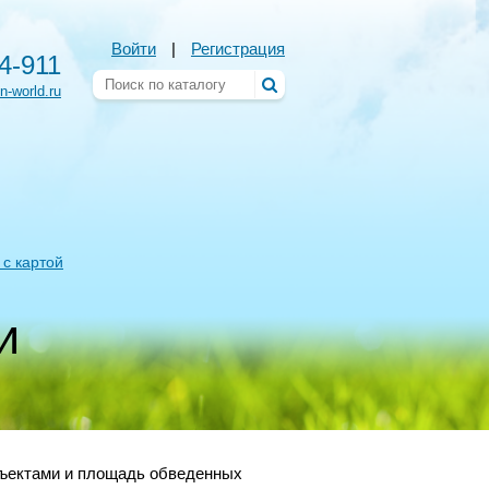
Войти
|
Регистрация
54-911
n-world.ru
 с картой
и
бъектами и площадь обведенных