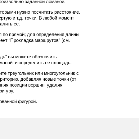
роизвольно заданной ломаной.
оторыми нужно посчитать расстояние.
ртую и т.д. точки. В любой момент
алить ее.
я по прямой; для определения длины
ент “Прокладка маршрутов” (см.
дь” вы можете обозначить
маной, и определить ее площадь.
оите треугольник или многоугольник с
риторию, добавляя новые точки (от
чняя позиции вершин, удаляя
игуру.
ованной фигурой.