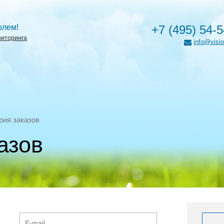
олем!
+7 (495) 54-
ниторинга
info@visio
рия заказов
азов