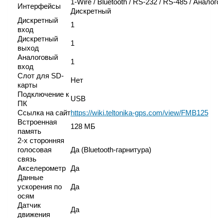
1-Wire / Bluetooth / RS-232 / RS-485 / Аналог
Интерфейсы
Дискретный
Дискретный
1
вход
Дискретный
1
выход
Аналоговый
1
вход
Слот для SD-
Нет
карты
Подключение к
USB
ПК
Ссылка на сайт
https://wiki.teltonika-gps.com/view/FMB125
Встроенная
128 МБ
память
2-х сторонняя
голосовая
Да (Bluetooth-гарнитура)
связь
Акселерометр
Да
Данные
ускорения по
Да
осям
Датчик
Да
движения