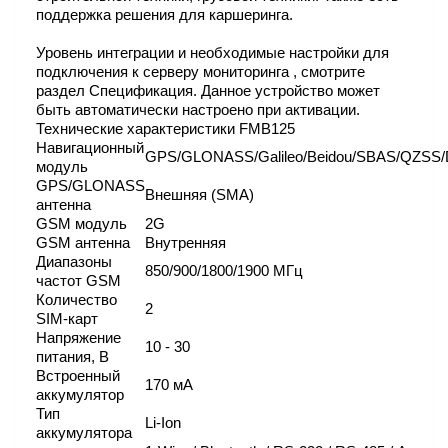
поддержка решения для каршеринга.
Уровень интеграции и необходимые настройки для
подключения к серверу мониторинга , смотрите
раздел Спецификация. Данное устройство может
быть автоматически настроено при активации.
Технические характеристики FMB125
Навигационный
GPS/GLONASS/Galileo/Beidou/SBAS/QZS
модуль
GPS/GLONASS
Внешняя (SMA)
антенна
GSM модуль
2G
GSM антенна
Внутренняя
Диапазоны
850/900/1800/1900 МГц
частот GSM
Количество
2
SIM-карт
Напряжение
10 - 30
питания, В
Встроенный
170 мА
аккумулятор
Тип
Li-Ion
аккумулятора