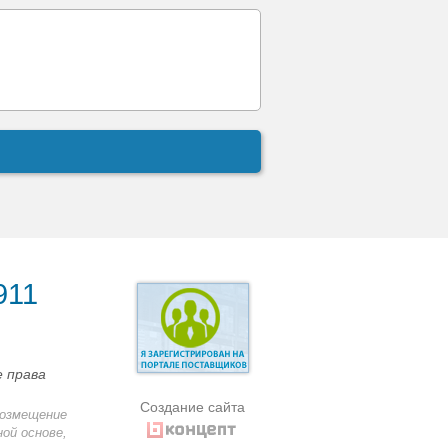
911
е права
Создание сайта
возмещение
ой основе,