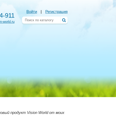
Войти
|
Регистрация
54-911
n-world.ru
овый продукт Vision World от моих