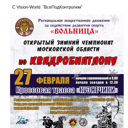
С Vision-World "ВсеПодКонтролем"