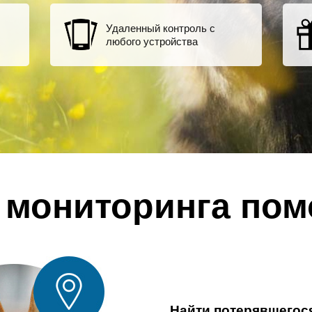
Удаленный контроль с
любого устройства
 мониторинга пом
Найти потерявшегос