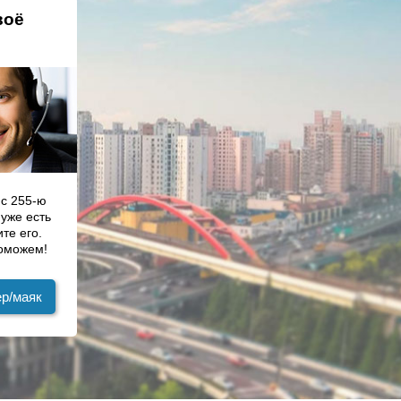
воё
с 255-ю
 уже есть
те его.
поможем!
ер/маяк