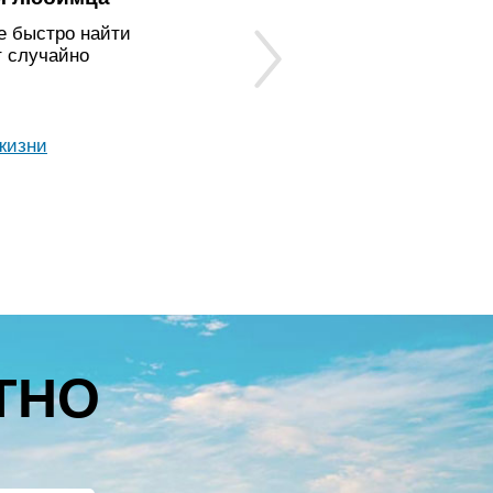
е быстро найти
т случайно
жизни
ТНО