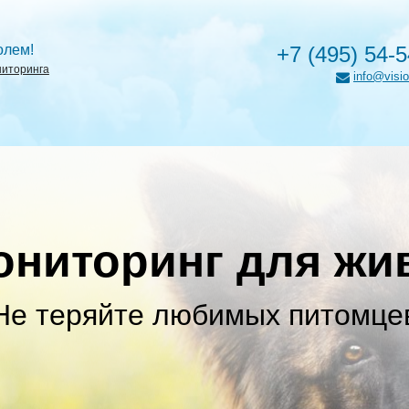
олем!
+7 (495) 54-
ниторинга
info@visio
ониторинг для жи
Не теряйте любимых питомце