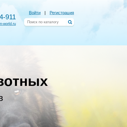
Войти
|
Регистрация
54-911
n-world.ru
вотных
в