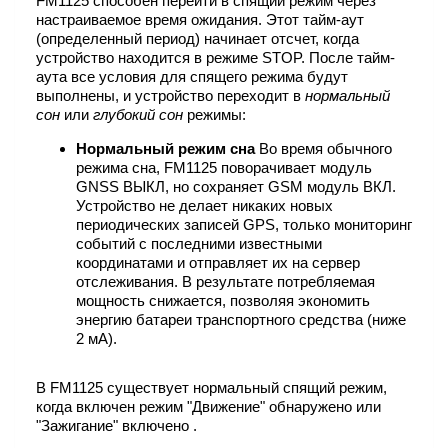
FM1125 способен перейти в спящий режим через
настраиваемое время ожидания. Этот тайм-аут
(определенный период) начинает отсчет, когда
устройство находится в режиме STOP. После тайм-
аута все условия для спящего режима будут
выполнены, и устройство переходит в
нормальный
сон
или
глубокий сон
режимы:
Нормальный режим сна
Во время обычного
режима сна, FM1125 поворачивает модуль
GNSS ВЫКЛ, но сохраняет GSM модуль ВКЛ.
Устройство не делает никаких новых
периодических записей GPS, только мониторинг
событий с последними известными
координатами и отправляет их на сервер
отслеживания. В результате потребляемая
мощность снижается, позволяя экономить
энергию батареи транспортного средства (ниже
2 мА).
В FM1125 существует нормальный спящий режим,
когда включен режим "Движение" обнаружено или
"Зажигание" включено .