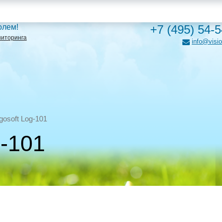
олем!
+7 (495) 54-
ниторинга
info@visio
gosoft Log-101
g-101