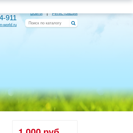
Войти
|
Регистрация
54-911
n-world.ru
1 000 руб.