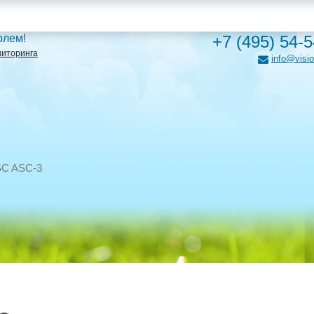
олем!
+7 (495) 54-
ниторинга
info@visio
C ASC-3