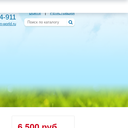
Войти
|
Регистрация
54-911
n-world.ru
6 500 руб.